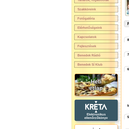
Tanárok, fogadóórák
Szakköreink
Fotógaléria
F
Elérhetőségeink
Kapcsolatok
8
Fejlesztések
7
Benedek Rádió
Benedek Sí Klub
6
Heti
étlap
N
Elektronikus
5
ellenőrzőkönyv