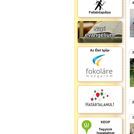
4
Fallabdapálya
Napi
evangélium
Az Élet Igéje
3
2
1
KEOP
Tegyünk
fogadalmat