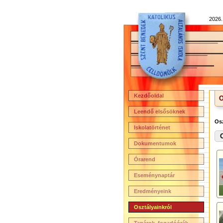
2026.
Kezdőoldal
O
Leendő elsősöknek
Os
Iskolatörténet
Dokumentumok
Órarend
Eseménynaptár
Eredményeink
Osztályainkról