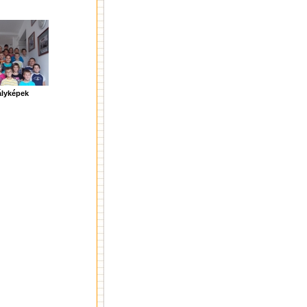
ályképek