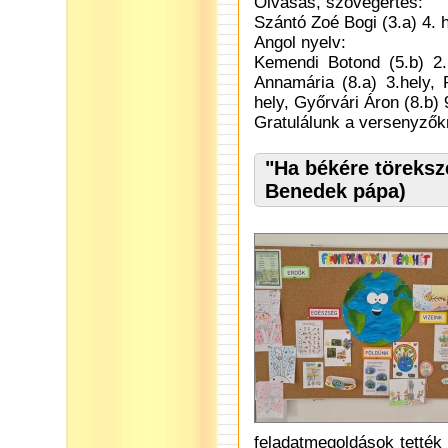
Olvasás, szövegértés:
Szántó Zoé Bogi (3.a) 4. 
Angol nyelv:
Kemendi Botond (5.b) 2.
Annamária (8.a) 3.hely, P
hely, Győrvári Áron (8.b) 
Gratulálunk a versenyzők
"Ha békére töreksze
Benedek pápa)
feladatmegoldások tették