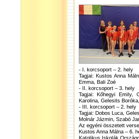
- I. korcsoport – 2. hely
Tagjai: Kustos Anna Máln
Emma, Bali Zoé
- II. korcsoport – 3. hely
Tagjai: Kőhegyi Emily,
Karolina, Gelesits Boróka
- III. korcsoport – 2. hely
Tagjai: Dobos Luca, Gele
Molnár Jázmin, Szabó Ja
Az egyéni összetett vers
Kustos Anna Málna – 6. hel
Katolikus Iskolák Ország