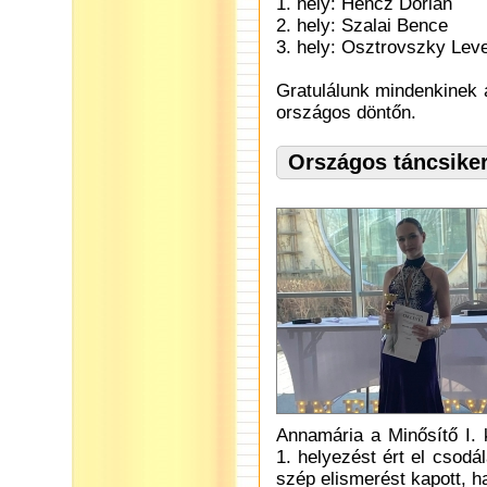
1. hely: Hencz Dorián
2. hely: Szalai Bence
3. hely: Osztrovszky Lev
Gratulálunk mindenkinek
országos döntőn.
Országos táncsiker
Annamária a Minősítő I.
1. helyezést ért el csodá
szép elismerést kapott, ha