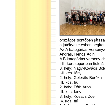
országos döntőben játsza
a játékvezetésben segítet
Az A kategóriás versenyz
András, Hencz Ádin
A B kategóriás verseny do
I-II. korcsoportban fiúknál
3. hely: Nagy-Kovács Bol
I-II kcs. lány
2. hely: Gelesits Boróka
III. kcs. fiú
2. hely: Tóth Áron
III. kcs. lány
3. hely: Kovács Zoé
IV. kcs. fiú