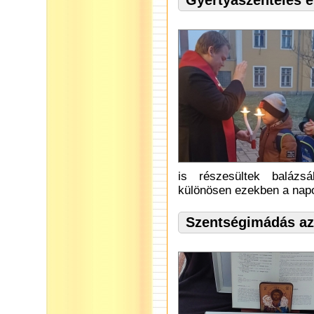
Gyertyaszentelés é
is részesültek balázs
különösen ezekben a napo
Szentségimádás az