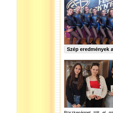
Szép eredmények a
Büszkeséggel tölt el m