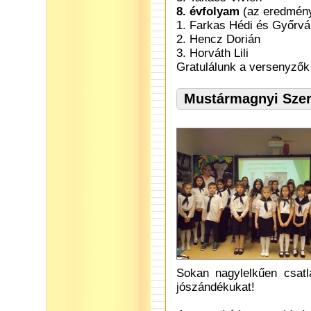
8. évfolyam
(az eredmény 
1. Farkas Hédi és Győrvári
2. Hencz Dorián
3. Horváth Lili
Gratulálunk a versenyzők
Mustármagnyi Szer
Sokan nagylelkűen csat
jószándékukat!