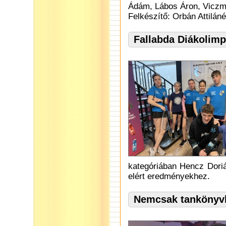
Ádám, Lábos Áron, Viczm
Felkészítő: Orbán Attiláné
Fallabda Diákolimp
kategóriában Hencz Dorián
elért eredményekhez.
Nemcsak tankönyvbő