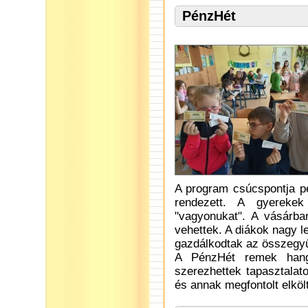
PénzHét
A program csúcspontja pé
rendezett. A gyerekek
"vagyonukat". A vásárban
vehettek. A diákok nagy 
gazdálkodtak az összegyű
A PénzHét remek hangu
szerezhettek tapasztalat
és annak megfontolt elköl