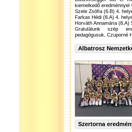
kiemelkedő eredménnyel 
Szele Zsófia (6.B) 4. hely
Farkas Hédi (8.A) 4. hely
Horváth Annamária (8.A) 5.
Gratulálunk szép ere
pedagógusuk, Czuporné He
Albatrosz Nemzetk
Szertorna eredmén