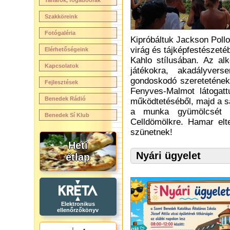
Tanárok, fogadóórák
Szakköreink
Fotógaléria
Kipróbáltuk Jackson Pollo
virág és tájképfestészetéb
Elérhetőségeink
Kahlo stílusában. Az al
Kapcsolatok
játékokra, akadályvers
gondoskodó szeretetének
Fejlesztések
Fenyves-Malmot látogat
Benedek Rádió
működtetéséből, majd a sa
a munka gyümölcsét i
Benedek Sí Klub
Celldömölkre. Hamar elt
szünetnek!
Heti
Nyári ügyelet
étlap
Elektronikus
ellenőrzőkönyv