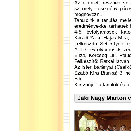
Az elmeléti részben volt
személy –esemény párosít
megnevezni.
Tanulóink a tanulás mell
eredményekkel térhettek 
4-5. évfolyamosok kate
Karádi Zara, Hajas Mira,
Felkészítő: Sebestyén Te
A 6-7. évfolyamosok ver
Eliza, Korcsog Lili, Pal
Felkészítő: Rátkai István
Az Isten bárányai (Csefk
Szabó Kíra Bianka) 3. he
Edit
Köszönjük a tanulók és a 
Jáki Nagy Márton 