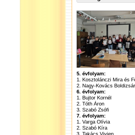
5. évfolyam:
1. Kosztolánczi Mira és F
2. Nagy-Kovács Boldizsár
6. évfolyam:
1. Bujtor Kornél
2. Tóth Áron
3. Szabó Zsófi
7. évfolyam:
1. Varga Olívia
2. Szabó Kíra
3. Takács Vivien