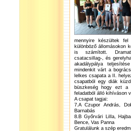
mennyire készültek fel
különböző állomásokon kel
is számított. Dramati
csatacsillag-, és gerelyh
akadálypálya teljesíté
mindenkit várt a bogrács
lelkes csapata a II. hel
csapatból egy diák küzd
büszkeség hogy ezt a 
feladatból álló kihíváson v
A csapat tagjai:
7.A Czupor András, Dob
Barnabás
8.B Győrvári Lilla, Haj
Bence, Vas Panna
Gratulálunk a szép ered