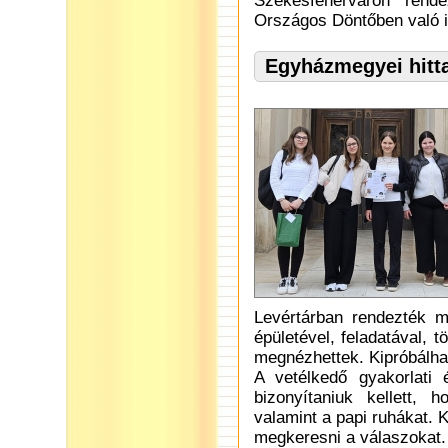
Székesfehérváron rend
Országos Döntőben való i
Egyházmegyei hitt
Levértárban rendezték m
épületével, feladatával,
megnézhettek. Kipróbálhatt
A vetélkedő gyakorlati 
bizonyítaniuk kellett, h
valamint a papi ruhákat. 
megkeresni a válaszokat.