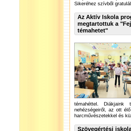
Sikeréhez szívből gratulá
Az Aktív Iskola pr
megtartottuk a "Fej
témahetet"
témahéttel. Diákjaink
nehézségeiről, az ott él
harcművészetekkel és kü
Szövegértési iskol