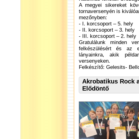
A megyei sikereket köv
tornaversenyén is kiválóa
mezőnyben:
- I. korcsoport – 5. hely
- II. korcsoport – 3. hely
- III. korcsoport – 2. hely
Gratulálunk minden ve
felkészülésért és az 
lányainkra, akik péld
versenyeken.
Felkészítő: Gelesits- Bell
Akrobatikus Rock a
Elődöntő