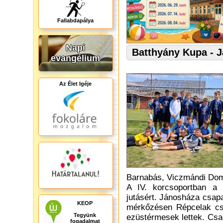
Fallabdapálya
Napi
Batthyány Kupa - 
evangélium
Az Élet Igéje
Barnabás, Viczmándi Domi
A IV. korcsoportban a 
jutásért. Jánosháza csap
KEOP
mérkőzésen Répcelak csa
Tegyünk
ezüstérmesek lettek. Csa
fogadalmat