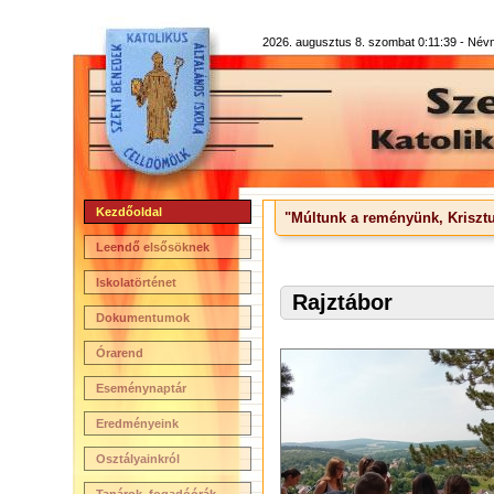
2026. augusztus 8. szombat 0:11:39 -
Névn
Kezdőoldal
"Múltunk a reményünk, Krisztu
Leendő elsősöknek
Iskolatörténet
Rajztábor
Dokumentumok
Órarend
Eseménynaptár
Eredményeink
Osztályainkról