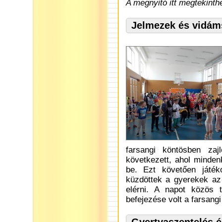
A megnyitó itt megtekinth
Jelmezek és vidám
farsangi köntösben zaj
következett, ahol minden
be. Ezt követően játék
küzdöttek a gyerekek az 
elérni. A napot közös 
befejezése volt a farsang