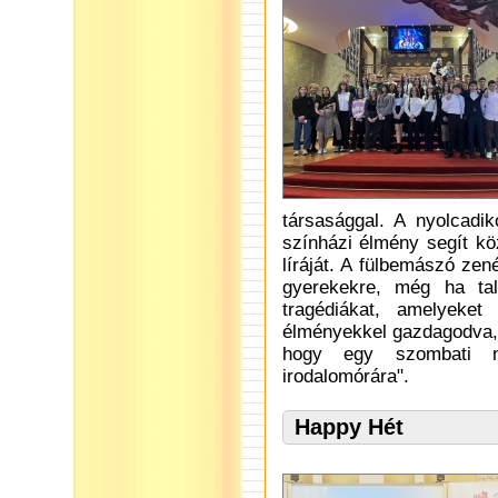
társasággal. A nyolcadi
színházi élmény segít kö
líráját. A fülbemászó zen
gyerekekre, még ha tal
tragédiákat, amelyeket
élményekkel gazdagodva, 
hogy egy szombati na
irodalomórára".
Happy Hét