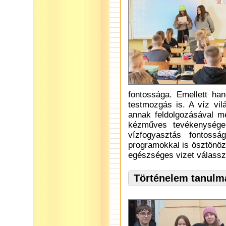
fontossága. Emellett ha
testmozgás is. A víz vi
annak feldolgozásával mél
kézműves tevékenységek
vízfogyasztás fontossá
programokkal is ösztönözt
egészséges vizet válassz
Történelem tanulm