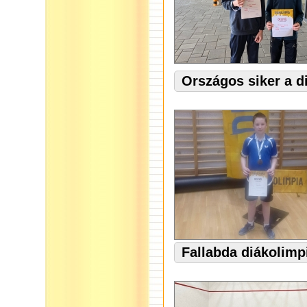
Országos siker a d
Fallabda diákolimp