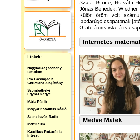
Szalai Bence, Horváth H
Jónás Benedek, Wiedner M
Külön öröm volt számu
labdarúgó csapatának játé
Gratulálunk iskolánk csap
Internetes matema
Linkek:
Nagyboldogasszony
templom
Pro Paedagogia
Christiana Alapítvány
Szombathelyi
Egyházmegye
Mária Rádió
Magyar Katolikus Rádió
Szent István Rádió
Medve Matek
Martineum
Katolikus Pedagógiai
Intézet