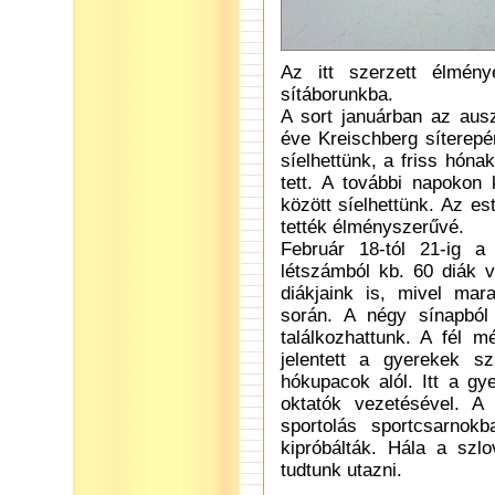
Az itt szerzett élmény
sítáborunkba.
A sort januárban az ausz
éve Kreischberg síterep
síelhettünk, a friss hón
tett. A további napokon
között síelhettünk. Az e
tették élményszerűvé.
Február 18-tól 21-ig a
létszámból kb. 60 diák v
diákjaink is, mivel mar
során. A négy sínapból 
találkozhattunk. A fél 
jelentett a gyerekek s
hókupacok alól. Itt a gy
oktatók vezetésével. A
sportolás sportcsarnok
kipróbálták. Hála a szlo
tudtunk utazni.