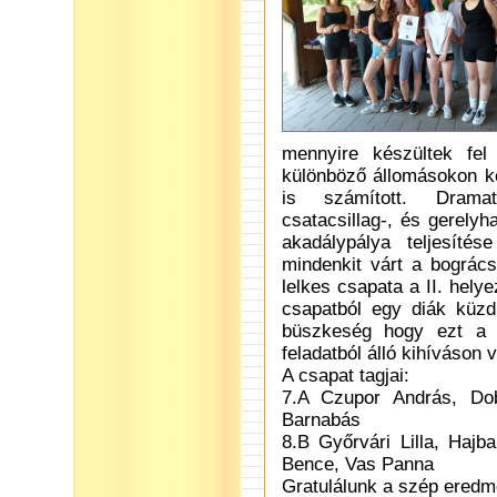
mennyire készültek fel
különböző állomásokon kel
is számított. Dramati
csatacsillag-, és gerelyh
akadálypálya teljesíté
mindenkit várt a bogrács
lelkes csapata a II. hel
csapatból egy diák küzd
büszkeség hogy ezt a 
feladatból álló kihíváson v
A csapat tagjai:
7.A Czupor András, Dob
Barnabás
8.B Győrvári Lilla, Haj
Bence, Vas Panna
Gratulálunk a szép ered