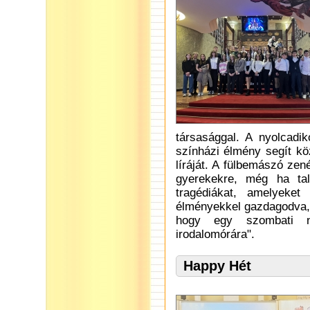
társasággal. A nyolcadi
színházi élmény segít kö
líráját. A fülbemászó zen
gyerekekre, még ha tal
tragédiákat, amelyeket
élményekkel gazdagodva, 
hogy egy szombati na
irodalomórára".
Happy Hét