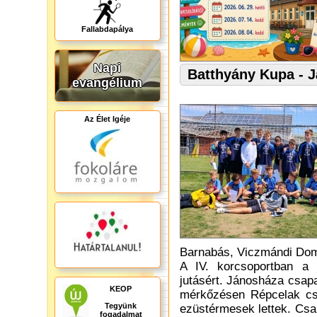
Fallabdapálya
Napi
Batthyány Kupa - 
evangélium
Az Élet Igéje
Barnabás, Viczmándi Domi
A IV. korcsoportban a 
jutásért. Jánosháza csap
KEOP
mérkőzésen Répcelak csa
Tegyünk
ezüstérmesek lettek. Csa
fogadalmat