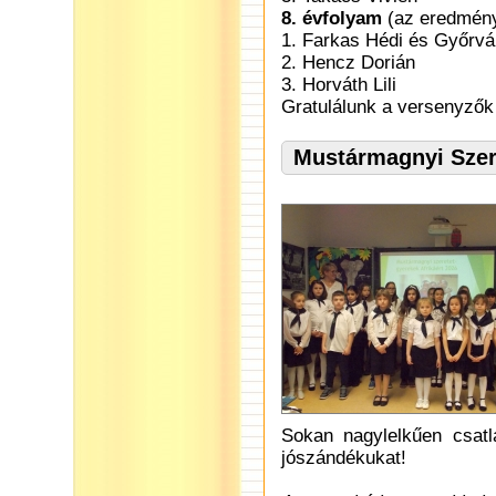
8. évfolyam
(az eredmény 
1. Farkas Hédi és Győrvári
2. Hencz Dorián
3. Horváth Lili
Gratulálunk a versenyzők
Mustármagnyi Szer
Sokan nagylelkűen csat
jószándékukat!