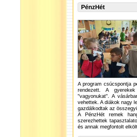
PénzHét
A program csúcspontja pé
rendezett. A gyerekek
"vagyonukat". A vásárban
vehettek. A diákok nagy 
gazdálkodtak az összegyű
A PénzHét remek hangu
szerezhettek tapasztalat
és annak megfontolt elköl