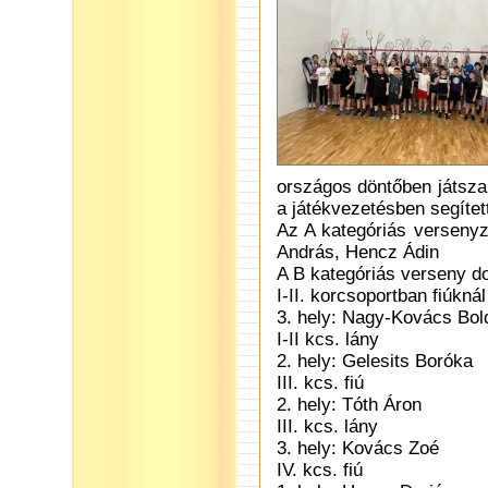
országos döntőben játsza
a játékvezetésben segítet
Az A kategóriás versenyz
András, Hencz Ádin
A B kategóriás verseny do
I-II. korcsoportban fiúknál
3. hely: Nagy-Kovács Bol
I-II kcs. lány
2. hely: Gelesits Boróka
III. kcs. fiú
2. hely: Tóth Áron
III. kcs. lány
3. hely: Kovács Zoé
IV. kcs. fiú