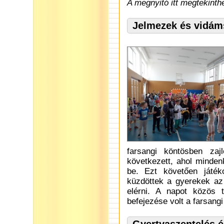
A megnyitó itt megtekinth
Jelmezek és vidám
farsangi köntösben zaj
következett, ahol minden
be. Ezt követően játék
küzdöttek a gyerekek az 
elérni. A napot közös 
befejezése volt a farsang