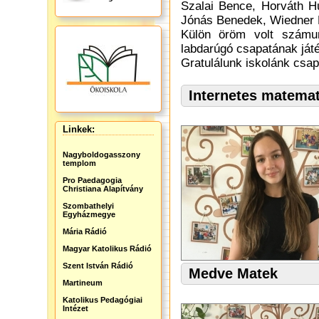
Szalai Bence, Horváth H
Jónás Benedek, Wiedner M
Külön öröm volt számu
labdarúgó csapatának játé
Gratulálunk iskolánk csap
Internetes matema
Linkek:
Nagyboldogasszony
templom
Pro Paedagogia
Christiana Alapítvány
Szombathelyi
Egyházmegye
Mária Rádió
Magyar Katolikus Rádió
Szent István Rádió
Medve Matek
Martineum
Katolikus Pedagógiai
Intézet