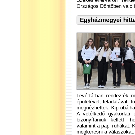
Székesfehérváron rend
Országos Döntőben való i
Egyházmegyei hitt
Levértárban rendezték m
épületével, feladatával,
megnézhettek. Kipróbálhatt
A vetélkedő gyakorlati 
bizonyítaniuk kellett, h
valamint a papi ruhákat. 
megkeresni a válaszokat.