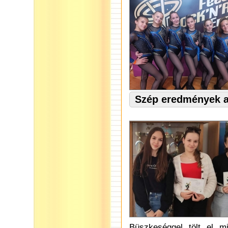
Szép eredmények a
Büszkeséggel tölt el m