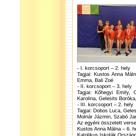
- I. korcsoport – 2. hely
Tagjai: Kustos Anna Máln
Emma, Bali Zoé
- II. korcsoport – 3. hely
Tagjai: Kőhegyi Emily,
Karolina, Gelesits Boróka
- III. korcsoport – 2. hely
Tagjai: Dobos Luca, Gele
Molnár Jázmin, Szabó Ja
Az egyéni összetett vers
Kustos Anna Málna – 6. hel
Katolikus Iskolák Ország