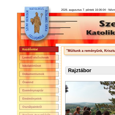
2026. augusztus 7. péntek 16:06:04 -
Névna
Kezdőoldal
"Múltunk a reményünk, Krisztu
Leendő elsősöknek
Iskolatörténet
Rajztábor
Dokumentumok
Órarend
Eseménynaptár
Eredményeink
Osztályainkról