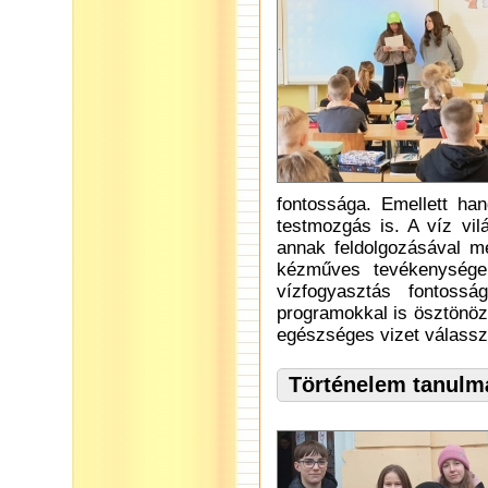
fontossága. Emellett ha
testmozgás is. A víz vi
annak feldolgozásával mél
kézműves tevékenységek
vízfogyasztás fontossá
programokkal is ösztönözt
egészséges vizet válassz
Történelem tanulm