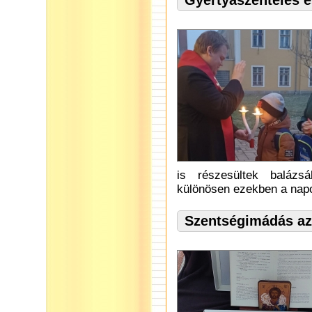
Gyertyaszentelés é
is részesültek balázs
különösen ezekben a napo
Szentségimádás az