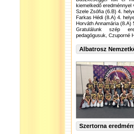
kiemelkedő eredménnyel 
Szele Zsófia (6.B) 4. hely
Farkas Hédi (8.A) 4. hely
Horváth Annamária (8.A) 5.
Gratulálunk szép ere
pedagógusuk, Czuporné He
Albatrosz Nemzetk
Szertorna eredmén