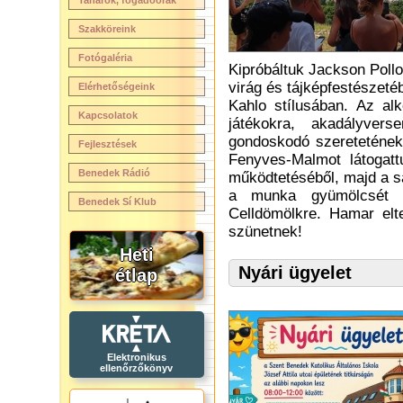
Tanárok, fogadóórák
Szakköreink
Fotógaléria
Kipróbáltuk Jackson Pollo
virág és tájképfestészetéb
Elérhetőségeink
Kahlo stílusában. Az al
Kapcsolatok
játékokra, akadályvers
gondoskodó szeretetének
Fejlesztések
Fenyves-Malmot látogat
Benedek Rádió
működtetéséből, majd a sa
a munka gyümölcsét i
Benedek Sí Klub
Celldömölkre. Hamar elt
szünetnek!
Heti
Nyári ügyelet
étlap
Elektronikus
ellenőrzőkönyv