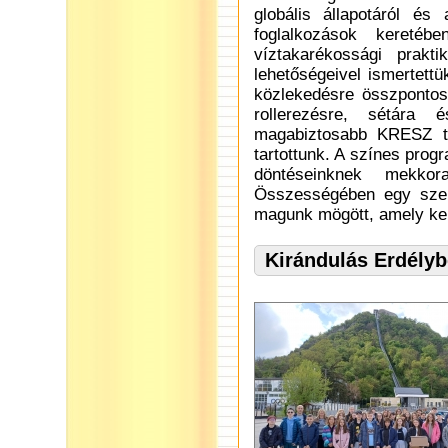
globális állapotáról és 
foglalkozások kereté
víztakarékossági prakt
lehetőségeivel ismertett
közlekedésre összpontosí
rollerezésre, sétára
magabiztosabb KRESZ tu
tartottunk. A színes prog
döntéseinknek mekko
Összességében egy szeml
magunk mögött, amely kel
Kirándulás Erdélyb