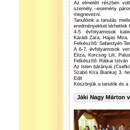
Az elmeléti részben volt
személy –esemény párosít
megnevezni.
Tanulóink a tanulás mell
eredményekkel térhettek 
4-5. évfolyamosok kate
Karádi Zara, Hajas Mira,
Felkészítő: Sebestyén Te
A 6-7. évfolyamosok ver
Eliza, Korcsog Lili, Pal
Felkészítő: Rátkai István
Az Isten bárányai (Csefk
Szabó Kíra Bianka) 3. he
Edit
Köszönjük a tanulók és a 
Jáki Nagy Márton 