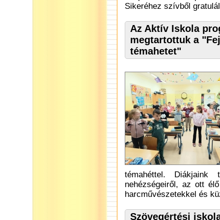
Sikeréhez szívből gratulá
Az Aktív Iskola pr
megtartottuk a "Fej
témahetet"
témahéttel. Diákjaink
nehézségeiről, az ott él
harcművészetekkel és kü
Szövegértési iskol