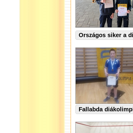
Országos siker a d
Fallabda diákolimp