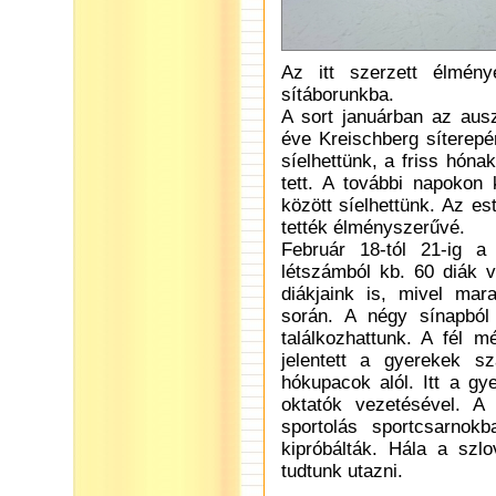
Az itt szerzett élmény
sítáborunkba.
A sort januárban az ausz
éve Kreischberg síterep
síelhettünk, a friss hón
tett. A további napokon
között síelhettünk. Az e
tették élményszerűvé.
Február 18-tól 21-ig a
létszámból kb. 60 diák v
diákjaink is, mivel mar
során. A négy sínapból 
találkozhattunk. A fél 
jelentett a gyerekek s
hókupacok alól. Itt a gy
oktatók vezetésével. A
sportolás sportcsarnok
kipróbálták. Hála a szlo
tudtunk utazni.