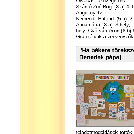
Olvasás, szövegértés:
Szántó Zoé Bogi (3.a) 4. 
Angol nyelv:
Kemendi Botond (5.b) 2.
Annamária (8.a) 3.hely, P
hely, Győrvári Áron (8.b) 
Gratulálunk a versenyzők
"Ha békére töreksze
Benedek pápa)
feladatmegoldások tették