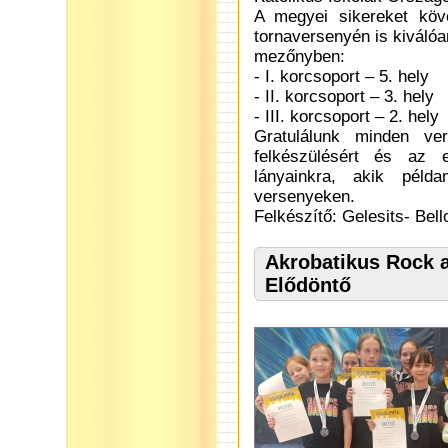
A megyei sikereket köv
tornaversenyén is kiválóa
mezőnyben:
- I. korcsoport – 5. hely
- II. korcsoport – 3. hely
- III. korcsoport – 2. hely
Gratulálunk minden ve
felkészülésért és az 
lányainkra, akik péld
versenyeken.
Felkészítő: Gelesits- Bell
Akrobatikus Rock a
Elődöntő