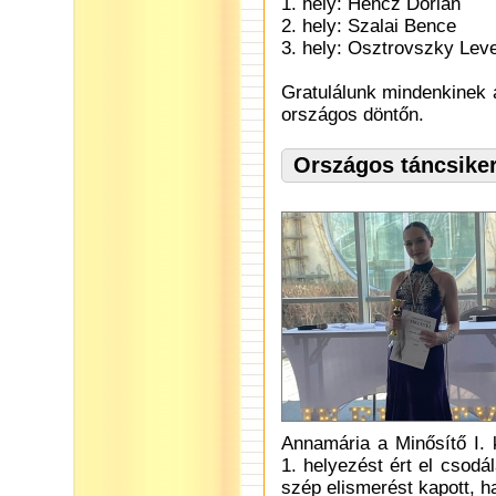
1. hely: Hencz Dorián
2. hely: Szalai Bence
3. hely: Osztrovszky Lev
Gratulálunk mindenkinek
országos döntőn.
Országos táncsiker
Annamária a Minősítő I.
1. helyezést ért el csodá
szép elismerést kapott, ha