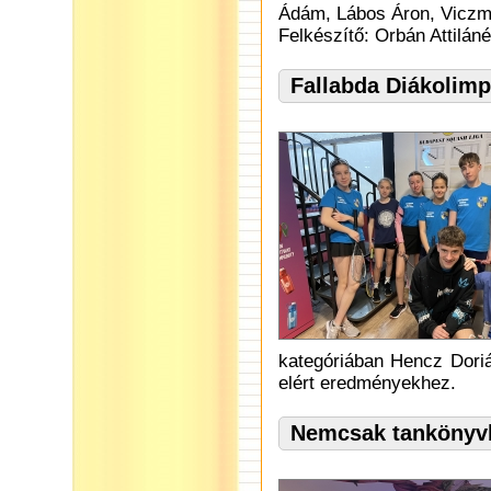
Ádám, Lábos Áron, Viczm
Felkészítő: Orbán Attiláné
Fallabda Diákolimp
kategóriában Hencz Dorián
elért eredményekhez.
Nemcsak tankönyvbő